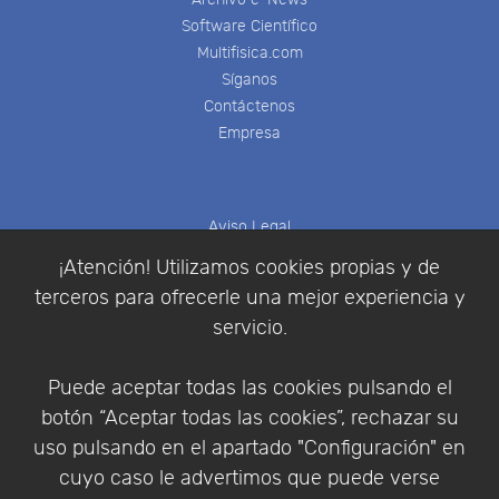
Software Científico
Multifisica.com
Síganos
Contáctenos
Empresa
Aviso Legal
Política de Cookies
¡Atención! Utilizamos cookies propias y de
Política de Privacidad
terceros para ofrecerle una mejor experiencia y
Condiciones de compra
servicio.
Identificarse
Registrarse
Puede aceptar todas las cookies pulsando el
botón “Aceptar todas las cookies”, rechazar su
uso pulsando en el apartado "Configuración" en
cuyo caso le advertimos que puede verse