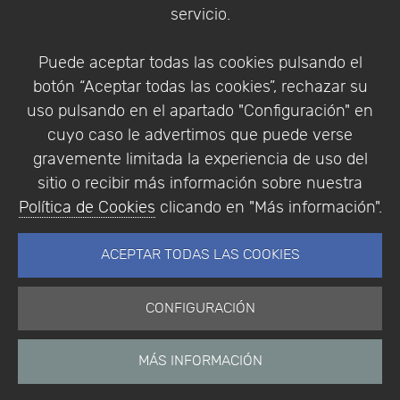
servicio.
Identificarse
Registrarse
Puede aceptar todas las cookies pulsando el
botón “Aceptar todas las cookies”, rechazar su
uso pulsando en el apartado "Configuración" en
cuyo caso le advertimos que puede verse
Empresa
|
Aviso Legal
|
Política de Privacidad
|
gravemente limitada la experiencia de uso del
Política de Cookies
sitio o recibir más información sobre nuestra
© Copyright 1994 - 2026. Addlink Software
Política de Cookies
clicando en "Más información".
Científico, S.L.
Distribuidor de soluciones software para España y
ACEPTAR TODAS LAS COOKIES
Portugal.
CONFIGURACIÓN
MÁS INFORMACIÓN