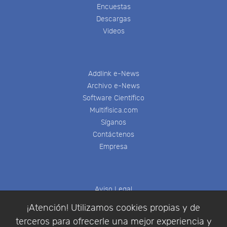
Encuestas
Descargas
Videos
Addlink e-News
Archivo e-News
Software Científico
Multifisica.com
Síganos
Contáctenos
Empresa
Aviso Legal
Política de Cookies
¡Atención! Utilizamos cookies propias y de
Política de Privacidad
terceros para ofrecerle una mejor experiencia y
Condiciones de compra