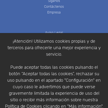
Síganos
Contáctenos
Empresa
Aviso Legal
Política de Cookies
¡Atención! Utilizamos cookies propias y de
Política de Privacidad
terceros para ofrecerle una mejor experiencia y
Condiciones de compra
servicio.
Identificarse
Registrarse
Puede aceptar todas las cookies pulsando el
botón “Aceptar todas las cookies”, rechazar su
uso pulsando en el apartado "Configuración" en
cuyo caso le advertimos que puede verse
Empresa
|
Aviso Legal
|
Política de Privacidad
|
gravemente limitada la experiencia de uso del
Política de Cookies
sitio o recibir más información sobre nuestra
© Copyright 1994 - 2026. Addlink Software
Política de Cookies
clicando en "Más información".