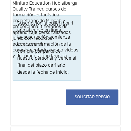
Minitab Education Hub alberga
Quality Trainer, cursos de
formación estadística
propietarios de Minitab y
Suscripción (alquiler) por 1
proporciona itinerarios de
año al curso en línea.
aprendizaje personalizados
La suscripción comienza
junto con recursos
educacionales
con la confirmación de la
complementarios como vídeos
compra por parte de
y documentación técnica.
nuestro personal y vence al
final del plazo de 1 año
desde la fecha de inicio.
SOLICITAR PRECIO