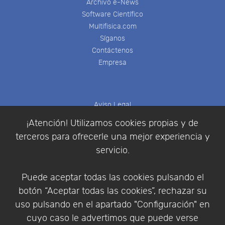
Archivo e-News
Software Científico
Multifisica.com
Síganos
Contáctenos
Empresa
Aviso Legal
Política de Cookies
¡Atención! Utilizamos cookies propias y de
Política de Privacidad
terceros para ofrecerle una mejor experiencia y
Condiciones de compra
servicio.
Identificarse
Registrarse
Puede aceptar todas las cookies pulsando el
botón “Aceptar todas las cookies”, rechazar su
uso pulsando en el apartado "Configuración" en
cuyo caso le advertimos que puede verse