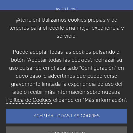
Aviso Legal
Política de Cookies
¡Atención! Utilizamos cookies propias y de
Política de Privacidad
terceros para ofrecerle una mejor experiencia y
Condiciones de compra
servicio.
Identificarse
Registrarse
Puede aceptar todas las cookies pulsando el
botón “Aceptar todas las cookies”, rechazar su
uso pulsando en el apartado "Configuración" en
cuyo caso le advertimos que puede verse
Empresa
|
Aviso Legal
|
Política de Privacidad
|
gravemente limitada la experiencia de uso del
Política de Cookies
sitio o recibir más información sobre nuestra
© Copyright 1994 - 2026. Addlink Software
Política de Cookies
clicando en "Más información".
Científico, S.L.
Distribuidor de soluciones software para España y
ACEPTAR TODAS LAS COOKIES
Portugal.