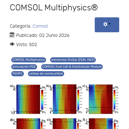
COMSOL Multiphysics®
Categoría:
Comsol
Publicado: 02 Junio 2026
Visto: 502
COMSOL Multiphysics
elementos finitos (FEM, MEF)
simulación PDE
COMSOL Fuel Cell & Electrolyzer Module
PEMFC
celdas de combustible