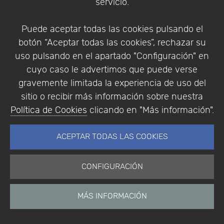
Empresa
servicio.
Puede aceptar todas las cookies pulsando el
botón “Aceptar todas las cookies”, rechazar su
Aviso Legal
Política de Cookies
uso pulsando en el apartado "Configuración" en
Política de Privacidad
cuyo caso le advertimos que puede verse
Condiciones de compra
gravemente limitada la experiencia de uso del
Identificarse
sitio o recibir más información sobre nuestra
Registrarse
Política de Cookies
clicando en "Más información".
ACEPTAR TODAS LAS COOKIES
CONFIGURACIÓN
Empresa
|
Aviso Legal
|
Política de Privacidad
|
Política de Cookies
© Copyright 1994 - 2026. Addlink Software
MÁS INFORMACIÓN
Científico, S.L.
Distribuidor de soluciones software para España y