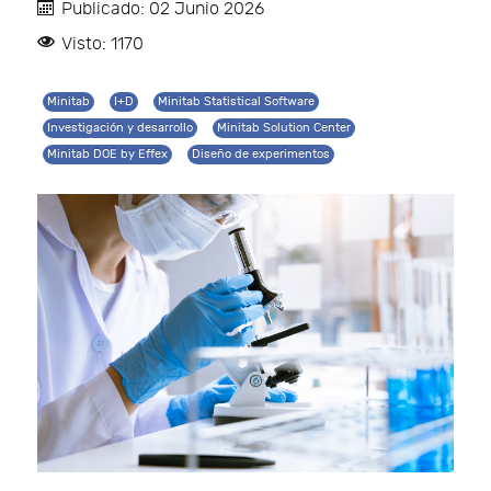
Publicado: 02 Junio 2026
Visto: 1170
Minitab
I+D
Minitab Statistical Software
Investigación y desarrollo
Minitab Solution Center
Minitab DOE by Effex
Diseño de experimentos