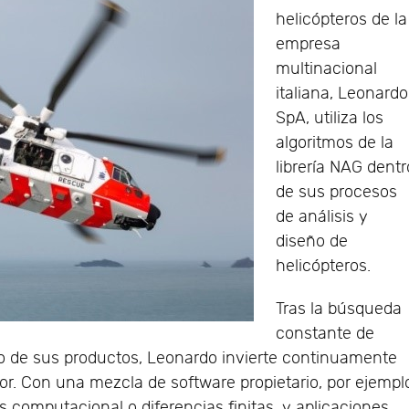
helicópteros de la
empresa
multinacional
italiana, Leonardo
SpA, utiliza los
algoritmos de la
librería NAG dentr
de sus procesos
de análisis y
diseño de
helicópteros.
Tras la búsqueda
constante de
to de sus productos, Leonardo invierte continuamente
r. Con una mezcla de software propietario, por ejempl
s computacional o diferencias finitas, y aplicaciones