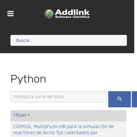
Python
Introduzca parte del título
Título
COMSOL Multiphysics® para la simulación de
reactores de lecho fijo calentados por