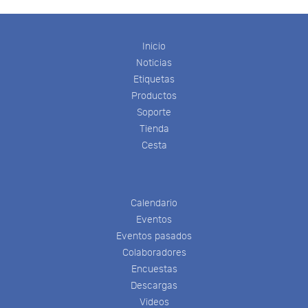
Inicio
Noticias
Etiquetas
Productos
Soporte
Tienda
Cesta
Calendario
Eventos
Eventos pasados
Colaboradores
Encuestas
Descargas
Videos