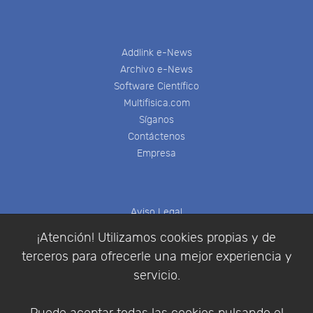
Addlink e-News
Archivo e-News
Software Científico
Multifisica.com
Síganos
Contáctenos
Empresa
Aviso Legal
Política de Cookies
¡Atención! Utilizamos cookies propias y de
Política de Privacidad
terceros para ofrecerle una mejor experiencia y
Condiciones de compra
servicio.
Identificarse
Registrarse