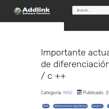
Importante actua
de diferenciació
/ c ++
Categoría:
NAG
Publicado: 
NAG
diferenciación algorítmica
dco/c++