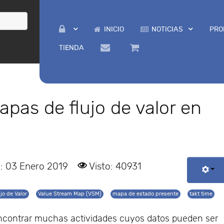
INICIO
NOTICIAS
PRO
TIENDA
pas de flujo de valor en
: 03 Enero 2019
Visto: 40931
jo de Valor
Value Stream Map (VSM)
mapa de estado presente
takt time
ncontrar muchas actividades cuyos datos pueden ser