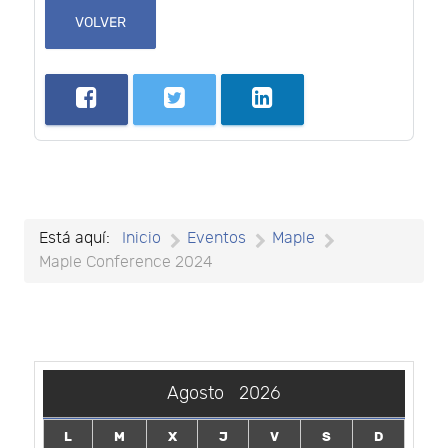
VOLVER
Está aquí:
Inicio
Eventos
Maple
Maple Conference 2024
Agosto
2026
L
M
X
J
V
S
D