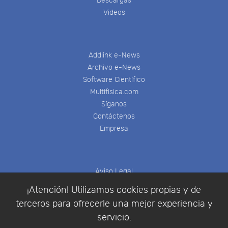
Descargas
Videos
Addlink e-News
Archivo e-News
Software Científico
Multifisica.com
Síganos
Contáctenos
Empresa
Aviso Legal
Política de Cookies
¡Atención! Utilizamos cookies propias y de
Política de Privacidad
terceros para ofrecerle una mejor experiencia y
Condiciones de compra
servicio.
Identificarse