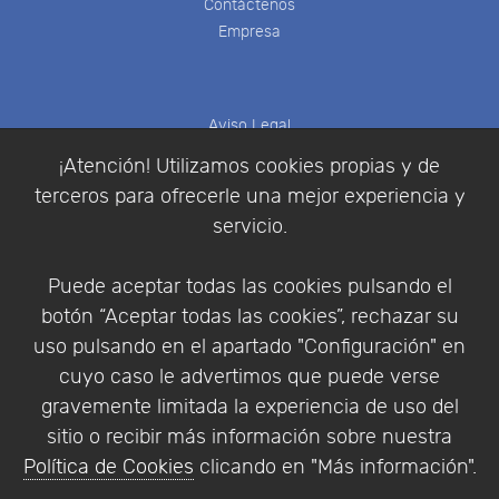
Contáctenos
Empresa
Aviso Legal
Política de Cookies
¡Atención! Utilizamos cookies propias y de
Política de Privacidad
terceros para ofrecerle una mejor experiencia y
Condiciones de compra
servicio.
Identificarse
Registrarse
Puede aceptar todas las cookies pulsando el
botón “Aceptar todas las cookies”, rechazar su
uso pulsando en el apartado "Configuración" en
cuyo caso le advertimos que puede verse
Empresa
|
Aviso Legal
|
Política de Privacidad
|
gravemente limitada la experiencia de uso del
Política de Cookies
sitio o recibir más información sobre nuestra
© Copyright 1994 - 2026. Addlink Software
Política de Cookies
clicando en "Más información".
Científico, S.L.