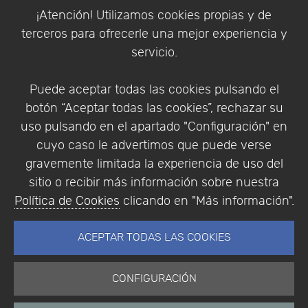
Política de Cookies
¡Atención! Utilizamos cookies propias y de
Política de Privacidad
terceros para ofrecerle una mejor experiencia y
Condiciones de compra
servicio.
Identificarse
Registrarse
Puede aceptar todas las cookies pulsando el
botón “Aceptar todas las cookies”, rechazar su
uso pulsando en el apartado "Configuración" en
cuyo caso le advertimos que puede verse
Empresa
|
Aviso Legal
|
Política de Privacidad
|
gravemente limitada la experiencia de uso del
Política de Cookies
sitio o recibir más información sobre nuestra
© Copyright 1994 - 2026. Addlink Software
Política de Cookies
clicando en "Más información".
Científico, S.L.
Distribuidor de soluciones software para España y
ACEPTAR TODAS LAS COOKIES
Portugal.
CONFIGURACIÓN