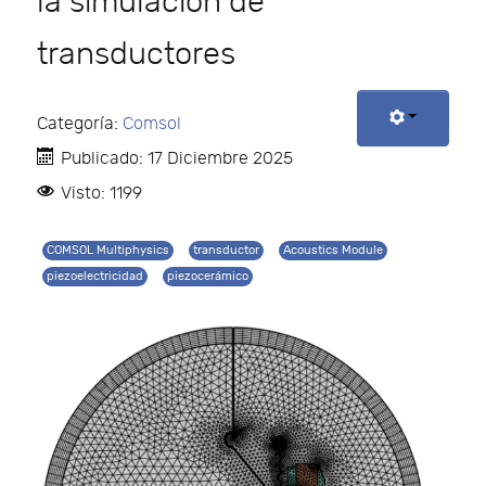
la simulación de
transductores
Categoría:
Comsol
Publicado: 17 Diciembre 2025
Visto: 1199
COMSOL Multiphysics
transductor
Acoustics Module
piezoelectricidad
piezocerámico