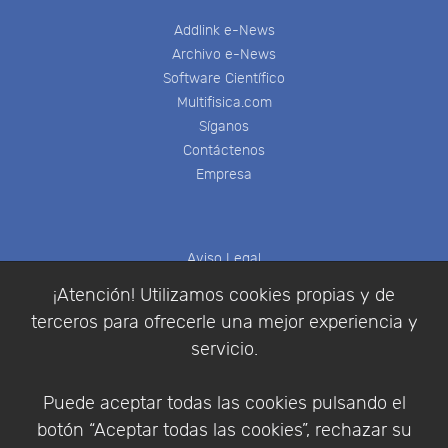
Addlink e-News
Archivo e-News
Software Científico
Multifisica.com
Síganos
Contáctenos
Empresa
Aviso Legal
Política de Cookies
¡Atención! Utilizamos cookies propias y de
Política de Privacidad
terceros para ofrecerle una mejor experiencia y
Condiciones de compra
servicio.
Identificarse
Registrarse
Puede aceptar todas las cookies pulsando el
botón “Aceptar todas las cookies”, rechazar su