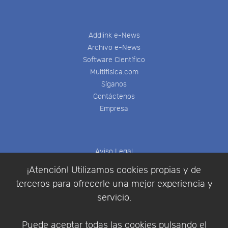
Addlink e-News
Archivo e-News
Software Científico
Multifisica.com
Síganos
Contáctenos
Empresa
Aviso Legal
Política de Cookies
¡Atención! Utilizamos cookies propias y de
Política de Privacidad
terceros para ofrecerle una mejor experiencia y
Condiciones de compra
servicio.
Identificarse
Registrarse
Puede aceptar todas las cookies pulsando el