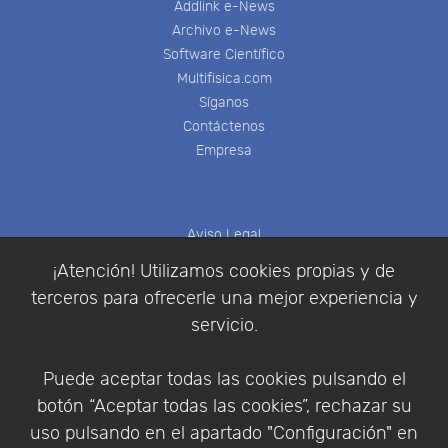
Addlink e-News
Archivo e-News
Software Científico
Multifisica.com
Síganos
Contáctenos
Empresa
Aviso Legal
Política de Cookies
¡Atención! Utilizamos cookies propias y de
Política de Privacidad
terceros para ofrecerle una mejor experiencia y
Condiciones de compra
servicio.
Identificarse
Registrarse
Puede aceptar todas las cookies pulsando el
botón “Aceptar todas las cookies”, rechazar su
uso pulsando en el apartado "Configuración" en