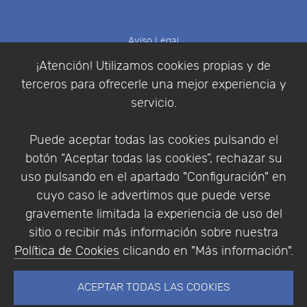
Aviso Legal
Política de Cookies
¡Atención! Utilizamos cookies propias y de
Política de Privacidad
terceros para ofrecerle una mejor experiencia y
Condiciones de compra
servicio.
Identificarse
Registrarse
Puede aceptar todas las cookies pulsando el
botón “Aceptar todas las cookies”, rechazar su
uso pulsando en el apartado "Configuración" en
cuyo caso le advertimos que puede verse
Empresa
|
Aviso Legal
|
Política de Privacidad
|
gravemente limitada la experiencia de uso del
Política de Cookies
sitio o recibir más información sobre nuestra
© Copyright 1994 - 2026. Addlink Software
Política de Cookies
clicando en "Más información".
Científico, S.L.
Distribuidor de soluciones software para España y
ACEPTAR TODAS LAS COOKIES
Portugal.