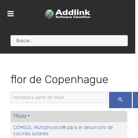
flor de Copenhague
Introduzca parte del título
Título
COMSOL Multiphysics® para el desarrollo de
cocinas solares