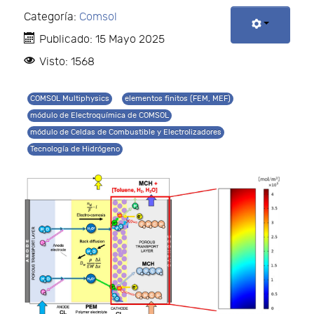
Categoría:
Comsol
Publicado: 15 Mayo 2025
Visto: 1568
COMSOL Multiphysics
elementos finitos (FEM, MEF)
módulo de Electroquímica de COMSOL
módulo de Celdas de Combustible y Electrolizadores
Tecnología de Hidrógeno