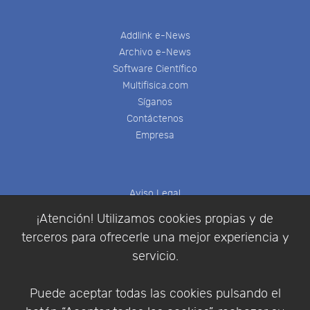
Addlink e-News
Archivo e-News
Software Científico
Multifisica.com
Síganos
Contáctenos
Empresa
Aviso Legal
Política de Cookies
¡Atención! Utilizamos cookies propias y de
Política de Privacidad
terceros para ofrecerle una mejor experiencia y
Condiciones de compra
servicio.
Identificarse
Registrarse
Puede aceptar todas las cookies pulsando el