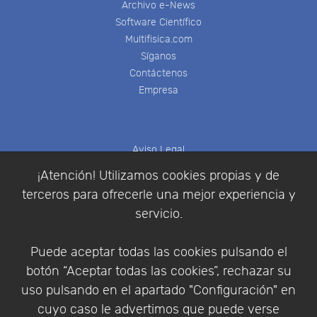
Archivo e-News
Software Científico
Multifisica.com
Síganos
Contáctenos
Empresa
Aviso Legal
Política de Cookies
¡Atención! Utilizamos cookies propias y de
Política de Privacidad
terceros para ofrecerle una mejor experiencia y
Condiciones de compra
servicio.
Identificarse
Registrarse
Puede aceptar todas las cookies pulsando el
botón “Aceptar todas las cookies”, rechazar su
uso pulsando en el apartado "Configuración" en
cuyo caso le advertimos que puede verse