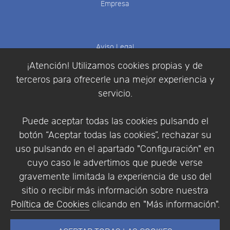
Empresa
Aviso Legal
Política de Cookies
¡Atención! Utilizamos cookies propias y de
Política de Privacidad
terceros para ofrecerle una mejor experiencia y
Condiciones de compra
servicio.
Identificarse
Registrarse
Puede aceptar todas las cookies pulsando el
botón “Aceptar todas las cookies”, rechazar su
uso pulsando en el apartado "Configuración" en
cuyo caso le advertimos que puede verse
Empresa
|
Aviso Legal
|
Política de Privacidad
|
gravemente limitada la experiencia de uso del
Política de Cookies
sitio o recibir más información sobre nuestra
© Copyright 1994 - 2026. Addlink Software
Política de Cookies
clicando en "Más información".
Científico, S.L.
Distribuidor de soluciones software para España y