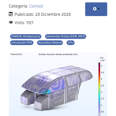
Categoría:
Comsol
Publicado: 23 Diciembre 2025
Visto: 1121
COMSOL Multiphysics
elementos finitos (FEM, MEF)
simulación PDE
Acoustics Module
GPU