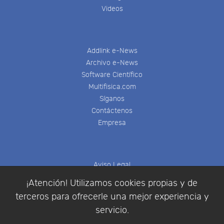
Videos
Addlink e-News
Archivo e-News
Software Científico
Multifisica.com
Síganos
Contáctenos
Empresa
Aviso Legal
Política de Cookies
¡Atención! Utilizamos cookies propias y de
Política de Privacidad
terceros para ofrecerle una mejor experiencia y
Condiciones de compra
servicio.
Identificarse