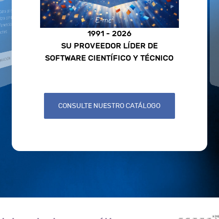
el cálculo analítico
 simbólica, cálculo
nciales, gráficos y
1991 - 2026
ones.
SU PROVEEDOR LÍDER DE
SOFTWARE CIENTÍFICO Y TÉCNICO
MACIÓN
CONSULTE NUESTRO CATÁLOGO