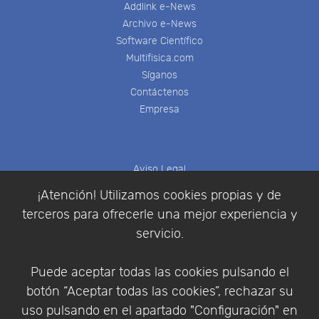
Addlink e-News
Archivo e-News
Software Científico
Multifisica.com
Síganos
Contáctenos
Empresa
Aviso Legal
Política de Cookies
¡Atención! Utilizamos cookies propias y de
Política de Privacidad
terceros para ofrecerle una mejor experiencia y
Condiciones de compra
servicio.
Identificarse
Registrarse
Puede aceptar todas las cookies pulsando el
botón “Aceptar todas las cookies”, rechazar su
uso pulsando en el apartado "Configuración" en