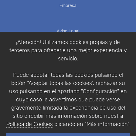
Empresa
Aviso Legal
Política de Cookies
¡Atención! Utilizamos cookies propias y de
Política de Privacidad
terceros para ofrecerle una mejor experiencia y
Condiciones de compra
servicio.
Identificarse
Registrarse
Puede aceptar todas las cookies pulsando el
botón “Aceptar todas las cookies”, rechazar su
uso pulsando en el apartado "Configuración" en
cuyo caso le advertimos que puede verse
Empresa
|
Aviso Legal
|
Política de Privacidad
|
gravemente limitada la experiencia de uso del
Política de Cookies
sitio o recibir más información sobre nuestra
© Copyright 1994 - 2026. Addlink Software
Política de Cookies
clicando en "Más información".
Científico, S.L.