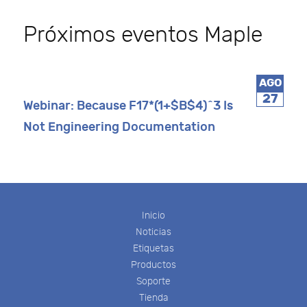
Próximos eventos Maple
AGO
27
Webinar: Because F17*(1+$B$4)^3 Is
Not Engineering Documentation
Inicio
Noticias
Etiquetas
Productos
Soporte
Tienda