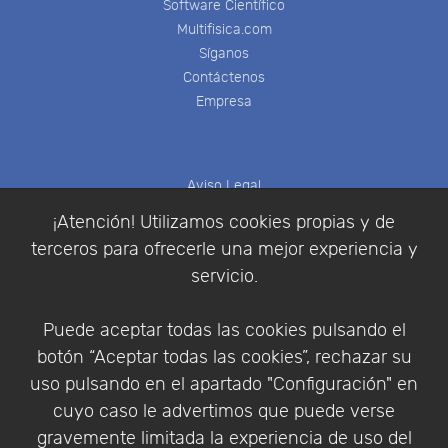
Software Científico
Multifisica.com
Síganos
Contáctenos
Empresa
Aviso Legal
Política de Cookies
¡Atención! Utilizamos cookies propias y de
Política de Privacidad
terceros para ofrecerle una mejor experiencia y
Condiciones de compra
servicio.
Identificarse
Registrarse
Puede aceptar todas las cookies pulsando el
botón “Aceptar todas las cookies”, rechazar su
uso pulsando en el apartado "Configuración" en
cuyo caso le advertimos que puede verse
Empresa
|
Aviso Legal
|
Política de Privacidad
|
gravemente limitada la experiencia de uso del