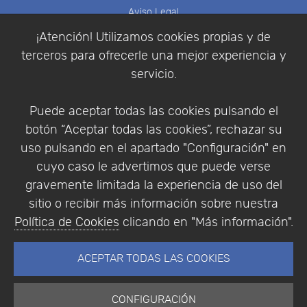
Aviso Legal
Política de Cookies
¡Atención! Utilizamos cookies propias y de
Política de Privacidad
terceros para ofrecerle una mejor experiencia y
Condiciones de compra
servicio.
Identificarse
Registrarse
Puede aceptar todas las cookies pulsando el
botón “Aceptar todas las cookies”, rechazar su
uso pulsando en el apartado "Configuración" en
cuyo caso le advertimos que puede verse
Empresa
|
Aviso Legal
|
Política de Privacidad
|
gravemente limitada la experiencia de uso del
Política de Cookies
sitio o recibir más información sobre nuestra
© Copyright 1994 - 2026. Addlink Software
Política de Cookies
clicando en "Más información".
Científico, S.L.
Distribuidor de soluciones software para España y
ACEPTAR TODAS LAS COOKIES
Portugal.
CONFIGURACIÓN