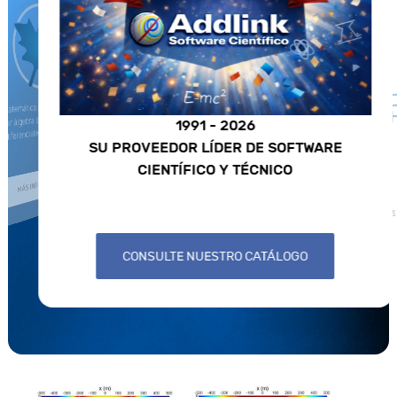
COMSOL
emática para el cálculo analítico que
ar álgebra simbólica, cálculo numérico,
1991 - 2026
iferenciales, gráficos y animaciones.
Herramienta de mode
SU PROVEEDOR LÍDER DE SOFTWARE
de fe
CIENTÍFICO Y TÉCNICO
MÁS INFORMACIÓN
MÁS
CONSULTE NUESTRO CATÁLOGO