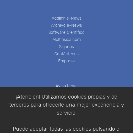
Addlink e-News
Archivo e-News
Software Científico
Multifisica.com
Síganos
Contáctenos
Empresa
Aviso Legal
Política de Cookies
¡Atención! Utilizamos cookies propias y de
Política de Privacidad
terceros para ofrecerle una mejor experiencia y
Condiciones de compra
servicio.
Identificarse
Registrarse
Puede aceptar todas las cookies pulsando el