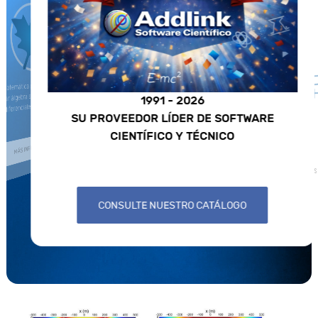
COMSOL
emática para el cálculo analítico que
ar álgebra simbólica, cálculo numérico,
1991 - 2026
iferenciales, gráficos y animaciones.
Herramienta de mode
SU PROVEEDOR LÍDER DE SOFTWARE
de fe
CIENTÍFICO Y TÉCNICO
MÁS INFORMACIÓN
MÁS
CONSULTE NUESTRO CATÁLOGO