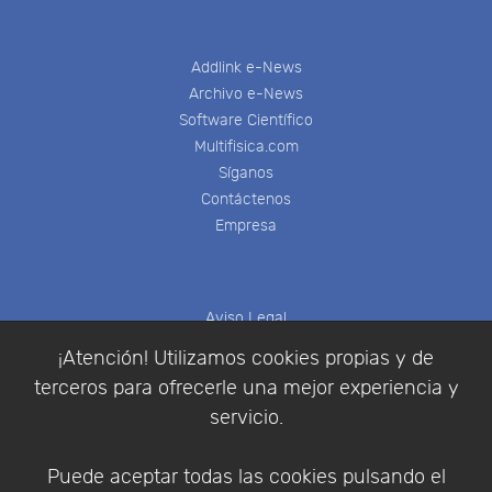
Addlink e-News
Archivo e-News
Software Científico
Multifisica.com
Síganos
Contáctenos
Empresa
Aviso Legal
Política de Cookies
¡Atención! Utilizamos cookies propias y de
Política de Privacidad
terceros para ofrecerle una mejor experiencia y
Condiciones de compra
servicio.
Identificarse
Registrarse
Puede aceptar todas las cookies pulsando el