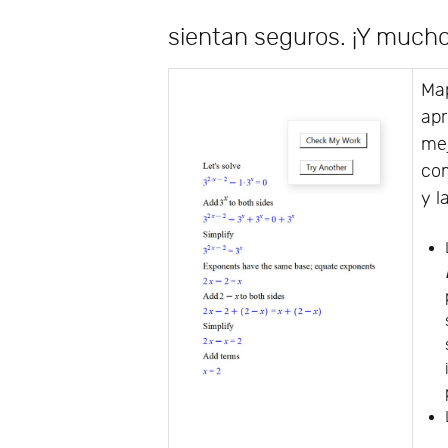
sientan seguros. ¡Y much
Map
apr
mej
com
y l