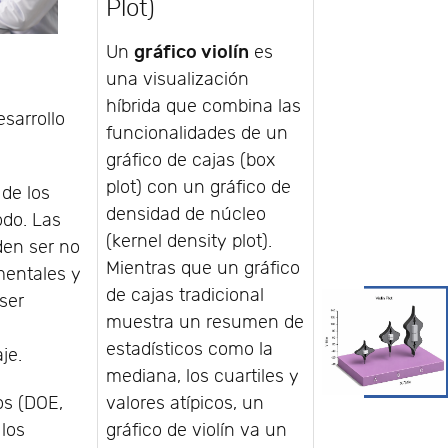
Plot)
gráfico violín
Un
es
una visualización
híbrida que combina las
sarrollo
funcionalidades de un
gráfico de cajas (box
plot) con un gráfico de
de los
densidad de núcleo
odo. Las
(kernel density plot).
den ser no
Mientras que un gráfico
mentales y
de cajas tradicional
ser
muestra un resumen de
estadísticos como la
je.
mediana, los cuartiles y
valores atípicos, un
os (DOE,
gráfico de violín va un
 los