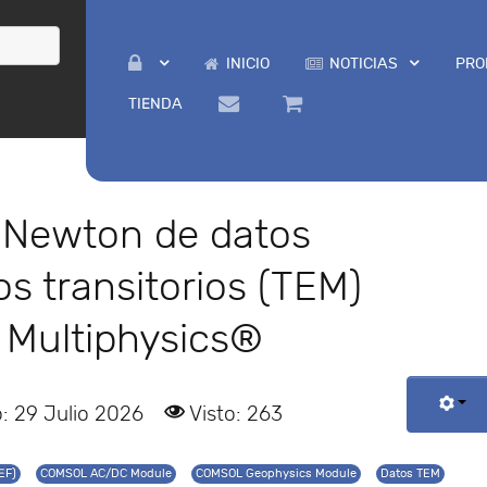
INICIO
NOTICIAS
PRO
TIENDA
-Newton de datos
s transitorios (TEM)
Multiphysics®
: 29 Julio 2026
Visto: 263
EF)
COMSOL AC/DC Module
COMSOL Geophysics Module
Datos TEM