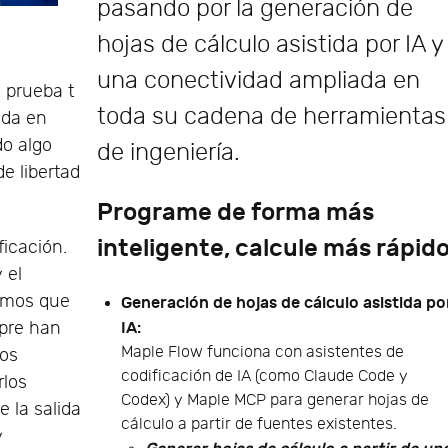
pasando por la generación de
hojas de cálculo asistida por IA y
una conectividad ampliada en
 prueba t
toda su cadena de herramientas
ada en
do algo
de ingeniería.
de libertad
Programe de forma más
inteligente, calcule más rápid
icación.
 el
ismos que
Generación de hojas de cálculo asistida po
mpre han
IA:
Maple Flow funciona con asistentes de
los
codificación de IA (como Claude Code y
rlos
Codex) y Maple MCP para generar hojas de
 la salida
cálculo a partir de fuentes existentes.
y