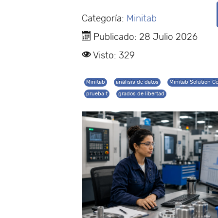
Categoría:
Minitab
Publicado: 28 Julio 2026
Visto: 329
Minitab
análisis de datos
Minitab Solution C
prueba t
grados de libertad