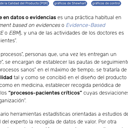
 de la Calidad del Producto (PQR)
gráficos de Shewhart
gráficos de control
 en datos o evidencias
es una práctica habitual en
ent based on evidences
o
Evidence-Based
E
o
EBM
), y una de las actividades de los doctores es
ientes”.
e procesos”, personas que, una vez les entregan un
te”, se encargan de establecer las pautas de seguimient
 procesos sanos” en el máximo de tiempo; se trataría de
lidad
tal y como se concibió en el diseño del producto
, como en medicina, establecer recogida periódica de
“procesos-pacientes críticos”
llos
cuyas desviacione
ganización”.
ario herramientas estadísticas orientadas a estudios d
 del experto la recogida de datos de valor. Por otra