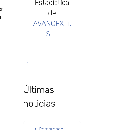
Estadística
or
de
s
AVANCEX+i,
S.L.
Últimas
noticias
Comprender