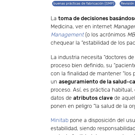
buenas prácticas de fabricación (GMP)
Revisión
toma de decisiones basándose
La
Medicina, ver en internet
Managem
Management
(o los acrónimos
MB
chequear la “estabilidad de los pac
La industria necesita “doctores d
proceso bien definido, su “pacien
con la finalidad de mantener “los
aseguramiento de la salud-ca
un
proceso. Así, es práctica habitual
atributos clave
datos de
de aque
ponen en peligro “la salud de la or
Minitab
pone a disposición del usu
estabilidad, siendo responsabilidad