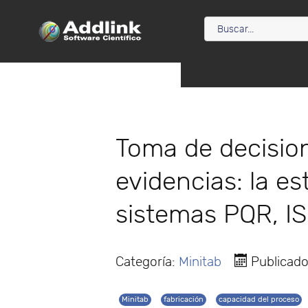
Toma de decision
evidencias: la es
sistemas PQR, ISO
Categoría:
Minitab
Publicado
Minitab
fabricación
capacidad del proceso