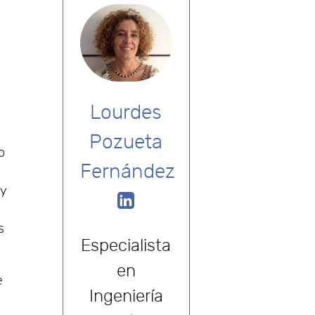
Lourdes
Pozueta
o
Fernández
 y
s
Especialista
en
e
Ingeniería