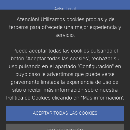
Aviso Legal
Política de Cookies
¡Atención! Utilizamos cookies propias y de
Política de Privacidad
terceros para ofrecerle una mejor experiencia y
Condiciones de compra
servicio.
Identificarse
Registrarse
Puede aceptar todas las cookies pulsando el
botón “Aceptar todas las cookies”, rechazar su
uso pulsando en el apartado "Configuración" en
cuyo caso le advertimos que puede verse
Empresa
|
Aviso Legal
|
Política de Privacidad
|
gravemente limitada la experiencia de uso del
Política de Cookies
sitio o recibir más información sobre nuestra
© Copyright 1994 - 2026. Addlink Software
Política de Cookies
clicando en "Más información".
Científico, S.L.
Distribuidor de soluciones software para España y
ACEPTAR TODAS LAS COOKIES
Portugal.