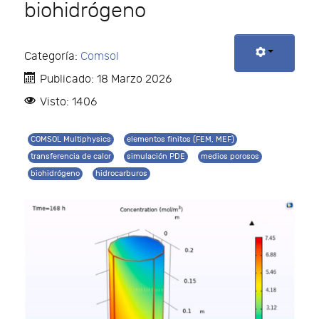
biohidrógeno
Categoría:
Comsol
Publicado: 18 Marzo 2026
Visto: 1406
COMSOL Multiphysics
elementos finitos (FEM, MEF)
transferencia de calor
simulación PDE
medios porosos
biohidrógeno
hidrocarburos