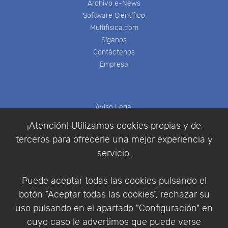
Archivo e-News
Software Científico
Multifisica.com
Síganos
Contáctenos
Empresa
Aviso Legal
Política de Cookies
¡Atención! Utilizamos cookies propias y de
Política de Privacidad
terceros para ofrecerle una mejor experiencia y
Condiciones de compra
servicio.
Identificarse
Registrarse
Puede aceptar todas las cookies pulsando el
botón “Aceptar todas las cookies”, rechazar su
uso pulsando en el apartado "Configuración" en
cuyo caso le advertimos que puede verse