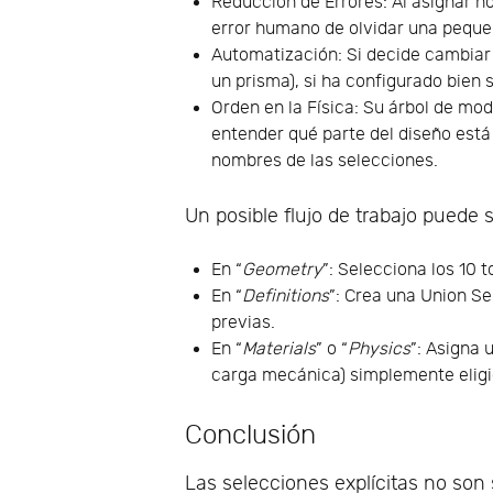
Reducción de Errores: Al asignar n
error humano de olvidar una peque
Automatización: Si decide cambiar 
un prisma), si ha configurado bien 
Orden en la Física: Su árbol de mo
entender qué parte del diseño est
nombres de las selecciones.
Un posible flujo de trabajo puede s
En “
Geometry
”: Selecciona los 10 t
En “
Definitions
”: Crea una Union Se
previas.
En “
Materials
” o “
Physics
”: Asigna 
carga mecánica) simplemente eligien
Conclusión
Las selecciones explícitas no son