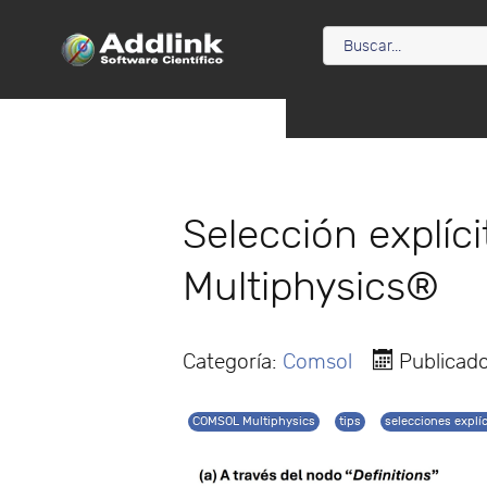
Selección explí
Multiphysics®
Categoría:
Comsol
Publicad
COMSOL Multiphysics
tips
selecciones explíc