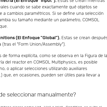
metría (El Enfoque "Input").
Estas se crean mientras
deales cuando se sabe exactamente qué objetos se
e a cambios paramétricos. Si se define una selección
o cambia su tamaño mediante un parámetro, COMSOL
que.
initions (El Enfoque "Global").
Estas se crean despué
a (tras el "Form Union/Assembly").
 de forma explícita, como se observa en la Figura de l
ía del reactor en COMSOL Multiphysics, es posible
o, o aplicar selecciones utilizando auxiliares
.) que, en ocasiones, pueden ser útiles para llevar a
r de seleccionar manualmente?