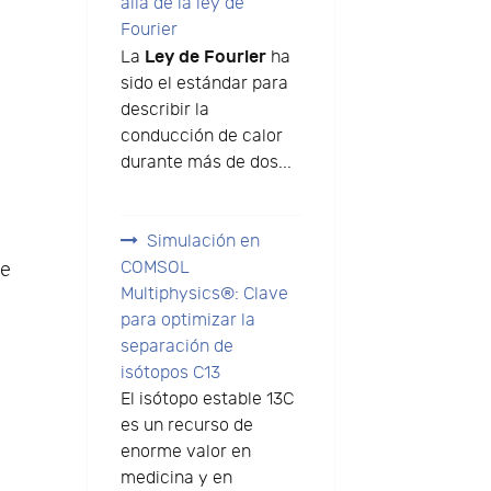
allá de la ley de
Fourier
Ley de Fourier
La
ha
sido el estándar para
describir la
conducción de calor
durante más de dos...
Simulación en
COMSOL
de
Multiphysics®: Clave
para optimizar la
separación de
isótopos C13
El isótopo estable 13C
es un recurso de
enorme valor en
medicina y en