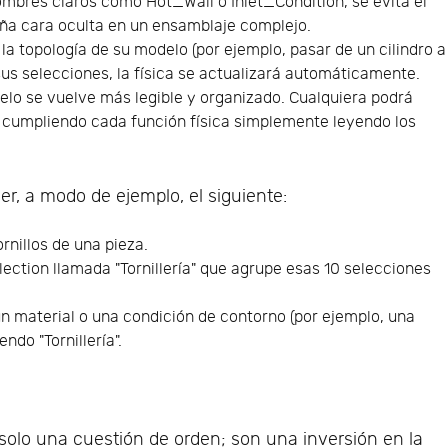
ombres claros como Hot_Wall o Inlet_Condition, se evita el
ña cara oculta en un ensamblaje complejo.
la topología de su modelo (por ejemplo, pasar de un cilindro a
sus selecciones, la física se actualizará automáticamente.
delo se vuelve más legible y organizado. Cualquiera podrá
á cumpliendo cada función física simplemente leyendo los
er, a modo de ejemplo, el siguiente:
ornillos de una pieza.
lection llamada "Tornillería" que agrupe esas 10 selecciones
un material o una condición de contorno (por ejemplo, una
do "Tornillería".
 solo una cuestión de orden; son una inversión en la