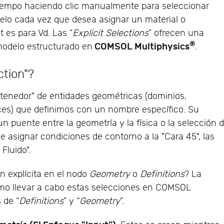
iempo haciendo clic manualmente para seleccionar
lo cada vez que desea asignar un material o
 es para Vd. Las “
Explicit Selections
” ofrecen una
®
COMSOL Multiphysics
modelo estructurado en
.
ction"?
ntenedor" de entidades geométricas (dominios,
ices) que definimos con un nombre específico. Su
n puente entre la geometría y la física o la selección 
de asignar condiciones de contorno a la "Cara 45", las
Fluido".
ón explícita en el nodo
Geometry
o
Definitions
? La
mo llevar a cabo estas selecciones en COMSOL
 de “
Definitions
” y “
Geometry
”.