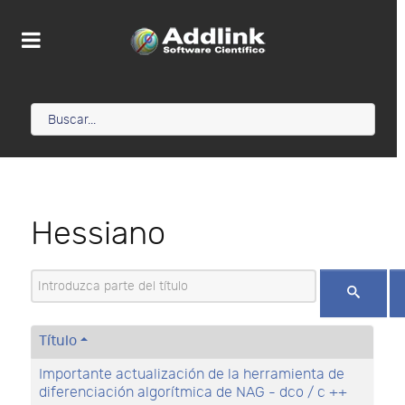
Hessiano
Introduzca parte del título
Título
Importante actualización de la herramienta de
diferenciación algorítmica de NAG - dco / c ++