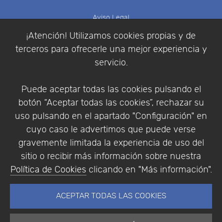
Aviso Legal
Política de Cookies
¡Atención! Utilizamos cookies propias y de
Política de Privacidad
terceros para ofrecerle una mejor experiencia y
Condiciones de compra
servicio.
Identificarse
Registrarse
Puede aceptar todas las cookies pulsando el
botón “Aceptar todas las cookies”, rechazar su
uso pulsando en el apartado "Configuración" en
cuyo caso le advertimos que puede verse
Empresa
|
Aviso Legal
|
Política de Privacidad
|
gravemente limitada la experiencia de uso del
Política de Cookies
sitio o recibir más información sobre nuestra
© Copyright 1994 - 2026. Addlink Software
Política de Cookies
clicando en "Más información".
Científico, S.L.
Distribuidor de soluciones software para España y
ACEPTAR TODAS LAS COOKIES
Portugal.