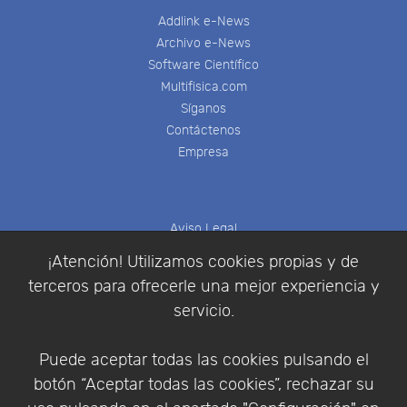
Addlink e-News
Archivo e-News
Software Científico
Multifisica.com
Síganos
Contáctenos
Empresa
Aviso Legal
Política de Cookies
¡Atención! Utilizamos cookies propias y de
Política de Privacidad
terceros para ofrecerle una mejor experiencia y
Condiciones de compra
servicio.
Identificarse
Registrarse
Puede aceptar todas las cookies pulsando el
botón “Aceptar todas las cookies”, rechazar su