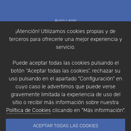
Aviso Legal
Política de Cookies
¡Atención! Utilizamos cookies propias y de
Política de Privacidad
terceros para ofrecerle una mejor experiencia y
Condiciones de compra
servicio.
Identificarse
Registrarse
Puede aceptar todas las cookies pulsando el
botón “Aceptar todas las cookies”, rechazar su
uso pulsando en el apartado "Configuración" en
cuyo caso le advertimos que puede verse
Empresa
|
Aviso Legal
|
Política de Privacidad
|
gravemente limitada la experiencia de uso del
Política de Cookies
sitio o recibir más información sobre nuestra
© Copyright 1994 - 2026. Addlink Software
Política de Cookies
clicando en "Más información".
Científico, S.L.
Distribuidor de soluciones software para España y
ACEPTAR TODAS LAS COOKIES
Portugal.