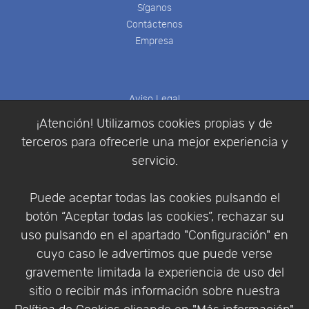
Síganos
Contáctenos
Empresa
Aviso Legal
Política de Cookies
¡Atención! Utilizamos cookies propias y de
Política de Privacidad
terceros para ofrecerle una mejor experiencia y
Condiciones de compra
servicio.
Identificarse
Registrarse
Puede aceptar todas las cookies pulsando el
botón “Aceptar todas las cookies”, rechazar su
uso pulsando en el apartado "Configuración" en
cuyo caso le advertimos que puede verse
Empresa
|
Aviso Legal
|
Política de Privacidad
|
gravemente limitada la experiencia de uso del
Política de Cookies
sitio o recibir más información sobre nuestra
© Copyright 1994 - 2026. Addlink Software