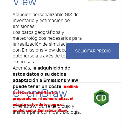
View
Solución personalizable GIS de
inventario y estimación de
emisiones.
Los datos geográficos y
meteorológicos necesarios para
la realización de simulaciones
con Emissions View deben
SOLICITAR PRECIO
obtenerse a través de terceras
empresas.
la adquisición de
Además,
estos datos o su debida
adaptación a Emissions View
puede tener un coste
.
Addlink
ChemDraw
Software Científico NO
proporciona, ni comercializa, ni
adapta estos datos para el
ChemDraw: Suite de dibujo y
modelizador Emissions View.
análisis para quimica y biología.