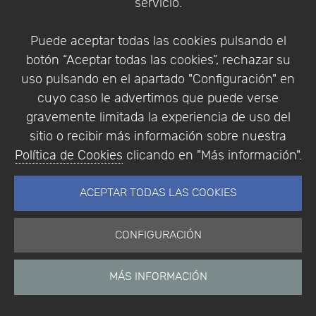
servicio.
Eventos
Eventos pasados
Puede aceptar todas las cookies pulsando el
Colaboradores
botón “Aceptar todas las cookies”, rechazar su
Encuestas
uso pulsando en el apartado "Configuración" en
Descargas
cuyo caso le advertimos que puede verse
Videos
gravemente limitada la experiencia de uso del
sitio o recibir más información sobre nuestra
Política de Cookies
clicando en "Más información".
Addlink e-News
Archivo e-News
ACEPTAR TODAS LAS COOKIES
Software Científico
Multifisica.com
Síganos
CONFIGURACIÓN
Contáctenos
Empresa
MÁS INFORMACIÓN