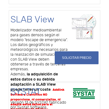
SLAB View
Modelizador medioambiental
para gases densos según el
modelo "escape de emergencia".
Los datos geográficos y
meteorológicos necesarios para
la realización de simulaciones
SOLICITAR PRECIO
con SLAB View deben
obtenerse a través de terceras
empresas.
la adquisición de
Además,
estos datos o su debida
adaptación a SLAB View
SYSTAT
puede tener un coste
.
Addlink
Software Científico NO
proporciona, ni comercializa, ni
Versión 13 de SYSTAT fabricado
adapta estos datos para el
por Systat Software