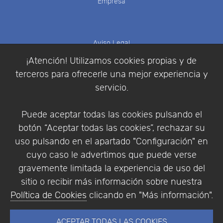
Empresa
Aviso Legal
Política de Cookies
¡Atención! Utilizamos cookies propias y de
Política de Privacidad
terceros para ofrecerle una mejor experiencia y
Condiciones de compra
servicio.
Identificarse
Registrarse
Puede aceptar todas las cookies pulsando el
botón “Aceptar todas las cookies”, rechazar su
uso pulsando en el apartado "Configuración" en
cuyo caso le advertimos que puede verse
Empresa
|
Aviso Legal
|
Política de Privacidad
|
gravemente limitada la experiencia de uso del
Política de Cookies
sitio o recibir más información sobre nuestra
© Copyright 1994 - 2026. Addlink Software
Política de Cookies
clicando en "Más información".
Científico, S.L.
Distribuidor de soluciones software para España y
ACEPTAR TODAS LAS COOKIES