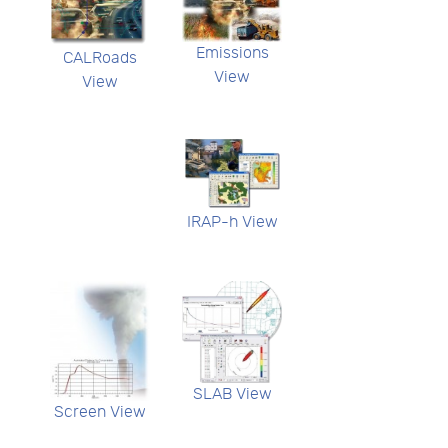
Emissions
CALRoads
View
View
IRAP-h View
SLAB View
Screen View