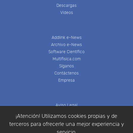
Descargas
Videos
Addlink e-News
Archivo e-News
Software Científico
Multifisica.com
Síganos
Contáctenos
Empresa
Aviso Legal
Política de Cookies
¡Atención! Utilizamos cookies propias y de
Política de Privacidad
terceros para ofrecerle una mejor experiencia y
Condiciones de compra
servicio.