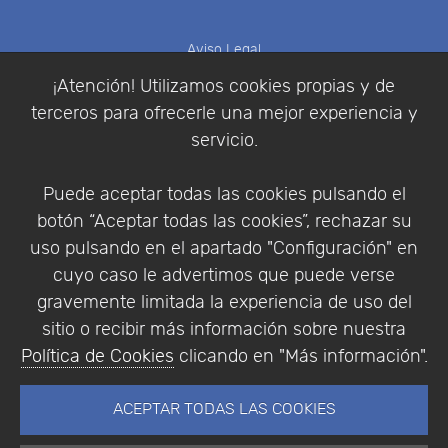
Aviso Legal
Política de Cookies
¡Atención! Utilizamos cookies propias y de
Política de Privacidad
terceros para ofrecerle una mejor experiencia y
Condiciones de compra
servicio.
Identificarse
Registrarse
Puede aceptar todas las cookies pulsando el
botón “Aceptar todas las cookies”, rechazar su
uso pulsando en el apartado "Configuración" en
cuyo caso le advertimos que puede verse
Empresa
|
Aviso Legal
|
Política de Privacidad
|
gravemente limitada la experiencia de uso del
Política de Cookies
sitio o recibir más información sobre nuestra
© Copyright 1994 - 2026. Addlink Software
Política de Cookies
clicando en "Más información".
Científico, S.L.
Distribuidor de soluciones software para España y
ACEPTAR TODAS LAS COOKIES
Portugal.