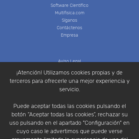
Software Científico
Multifisica.com
Síganos
Contáctenos
Empresa
Aviso Legal
Política de Cookies
¡Atención! Utilizamos cookies propias y de
Política de Privacidad
terceros para ofrecerle una mejor experiencia y
Condiciones de compra
servicio.
Identificarse
Registrarse
Puede aceptar todas las cookies pulsando el
botón “Aceptar todas las cookies”, rechazar su
uso pulsando en el apartado "Configuración" en
cuyo caso le advertimos que puede verse
Empresa
|
Aviso Legal
|
Política de Privacidad
|