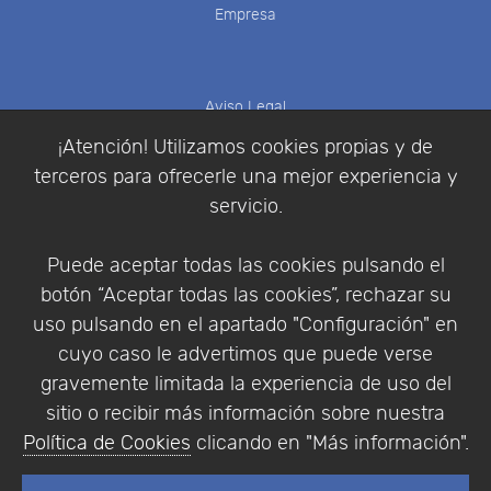
Empresa
Aviso Legal
Política de Cookies
¡Atención! Utilizamos cookies propias y de
Política de Privacidad
terceros para ofrecerle una mejor experiencia y
Condiciones de compra
servicio.
Identificarse
Registrarse
Puede aceptar todas las cookies pulsando el
botón “Aceptar todas las cookies”, rechazar su
uso pulsando en el apartado "Configuración" en
cuyo caso le advertimos que puede verse
Empresa
|
Aviso Legal
|
Política de Privacidad
|
gravemente limitada la experiencia de uso del
Política de Cookies
sitio o recibir más información sobre nuestra
© Copyright 1994 - 2026. Addlink Software
Política de Cookies
clicando en "Más información".
Científico, S.L.
Distribuidor de soluciones software para España y