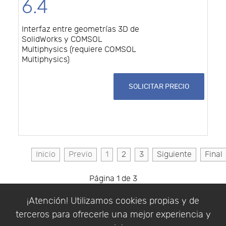
6.4
Interfaz entre geometrías 3D de
SolidWorks y COMSOL
Multiphysics (requiere COMSOL
Multiphysics)
SOLICITAR PRECIO
Inicio
Previo
1
2
3
Siguiente
Final
Página 1 de 3
¡Atención! Utilizamos cookies propias y de
terceros para ofrecerle una mejor experiencia y