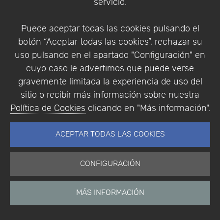
servicio.
Está aquí:
Inicio
Productos
Puede aceptar todas las cookies pulsando el
botón “Aceptar todas las cookies”, rechazar su
uso pulsando en el apartado "Configuración" en
cuyo caso le advertimos que puede verse
gravemente limitada la experiencia de uso del
Inicio
Noticias
sitio o recibir más información sobre nuestra
Etiquetas
Política de Cookies
clicando en "Más información".
Productos
Soporte
ACEPTAR TODAS LAS COOKIES
Tienda
Cesta
CONFIGURACIÓN
MÁS INFORMACIÓN
Calendario
Eventos
Eventos pasados