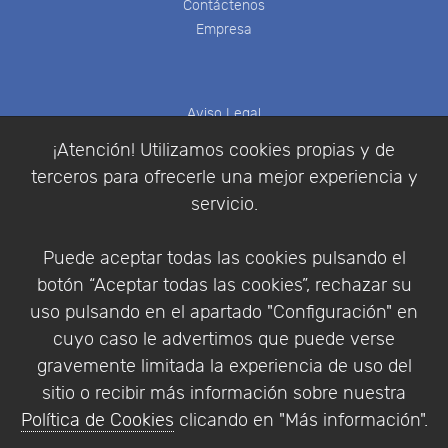
Contáctenos
Empresa
Aviso Legal
Política de Cookies
¡Atención! Utilizamos cookies propias y de
Política de Privacidad
terceros para ofrecerle una mejor experiencia y
Condiciones de compra
servicio.
Identificarse
Registrarse
Puede aceptar todas las cookies pulsando el
botón “Aceptar todas las cookies”, rechazar su
uso pulsando en el apartado "Configuración" en
cuyo caso le advertimos que puede verse
Empresa
|
Aviso Legal
|
Política de Privacidad
|
gravemente limitada la experiencia de uso del
Política de Cookies
sitio o recibir más información sobre nuestra
© Copyright 1994 - 2026. Addlink Software
Política de Cookies
clicando en "Más información".
Científico, S.L.