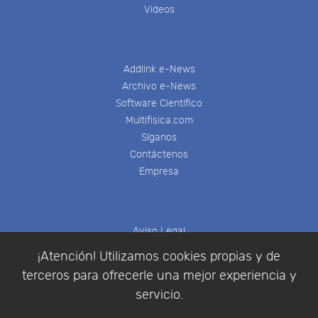
Videos
Addlink e-News
Archivo e-News
Software Científico
Multifisica.com
Síganos
Contáctenos
Empresa
Aviso Legal
Política de Cookies
¡Atención! Utilizamos cookies propias y de
Política de Privacidad
terceros para ofrecerle una mejor experiencia y
Condiciones de compra
servicio.
Identificarse
Registrarse