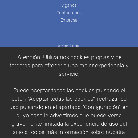
Síganos
Contáctenos
Empresa
Aviso Legal
Política de Cookies
¡Atención! Utilizamos cookies propias y de
Política de Privacidad
terceros para ofrecerle una mejor experiencia y
Condiciones de compra
servicio.
Identificarse
Registrarse
Puede aceptar todas las cookies pulsando el
botón “Aceptar todas las cookies”, rechazar su
uso pulsando en el apartado "Configuración" en
cuyo caso le advertimos que puede verse
Empresa
|
Aviso Legal
|
Política de Privacidad
|
gravemente limitada la experiencia de uso del
Política de Cookies
sitio o recibir más información sobre nuestra
© Copyright 1994 - 2026. Addlink Software