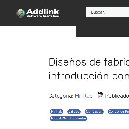
Diseños de fabr
introducción con
Categoría:
Minitab
Publicado
Minitab
calidad
fabricación
Control de Pr
Minitab Solution Center