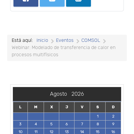
Está aquí:
Inicio
Eventos
COMSOL
Webinar: Modelado de transferencia de calor en
procesos multifísicos
Agosto
2026
L
M
X
J
V
S
D
1
2
3
4
5
6
7
8
9
10
11
12
13
14
15
16