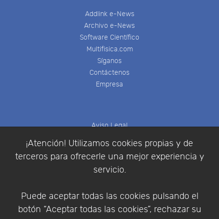
Addlink e-News
Archivo e-News
Software Científico
Multifisica.com
Síganos
Contáctenos
Empresa
Aviso Legal
Política de Cookies
¡Atención! Utilizamos cookies propias y de
Política de Privacidad
terceros para ofrecerle una mejor experiencia y
Condiciones de compra
servicio.
Identificarse
Registrarse
Puede aceptar todas las cookies pulsando el
botón “Aceptar todas las cookies”, rechazar su